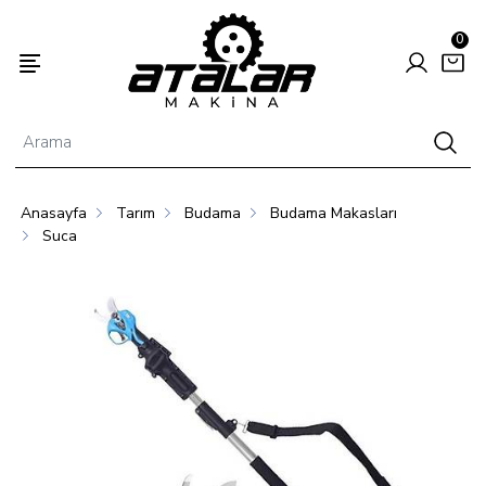
0
Anasayfa
Tarım
Budama
Budama Makasları
Enerjisi
Hayvancılık
Tarım
Suca