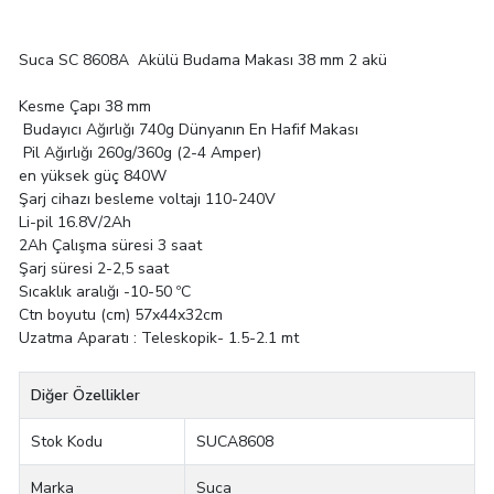
Suca SC 8608A Akülü Budama Makası 38 mm 2 akü
Kesme Çapı 38 mm
Budayıcı Ağırlığı 740g Dünyanın En Hafif Makası
Pil Ağırlığı 260g/360g (2-4 Amper)
en yüksek güç 840W
Şarj cihazı besleme voltajı 110-240V
Li-pil 16.8V/2Ah
2Ah Çalışma süresi 3 saat
Şarj süresi 2-2,5 saat
Sıcaklık aralığı -10-50 ºC
Ctn boyutu (cm) 57x44x32cm
Uzatma Aparatı : Teleskopik- 1.5-2.1 mt
Diğer Özellikler
Stok Kodu
SUCA8608
Marka
Suca