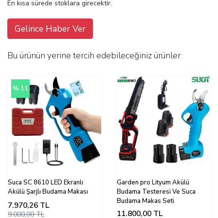
En kısa sürede stoklara girecektir.
Gelince Haber Ver
Bu ürünün yerine tercih edebileceğiniz ürünler
% 11
Suca SC 8610 LED Ekranlı
Garden pro Lityum Akülü
Akülü Şarjlı Budama Makası
Budama Testeresi Ve Suca
Budama Makas Seti
7.970,26
TL
11.800,00
TL
9.000,00 TL