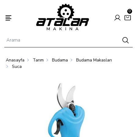
0
Anasayfa
Tarım
Budama
Budama Makasları
Enerjisi
Hayvancılık
Tarım
Suca