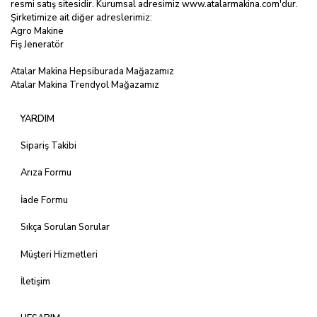
resmi satış sitesidir. Kurumsal adresimiz
www.atalarmakina.com
'dur.
Şirketimize ait diğer adreslerimiz:
Agro Makine
Fiş Jeneratör
Atalar Makina Hepsiburada Mağazamız
Atalar Makina Trendyol Mağazamız
YARDIM
Sipariş Takibi
Arıza Formu
İade Formu
Sıkça Sorulan Sorular
Müşteri Hizmetleri
İletişim