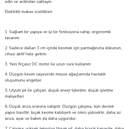
edin ve ardından saklayın
Elektrikli makas özellikleri:
1. Sağlam bir yapıya ve iyi bir fonksiyona sahip, ergonomik
tasarımı
2. Sadece dalları 3 cm içinde kesmek için parmağınızla dokunun,
cihazı aktif hale getirin.
3. Yeni fırçasız DC motor ile uzun süre kullanım
4. Düzgün kesim sayesinde meyve ağaçlarında hastalık
oluşumunu engeller.
5. Lityum pil ile çalışan, düşük enerji tüketimi, düşük işletme
maliyetleri.
6. Düşük arıza oranına sahiptir. Düzgün çalışma, tüm destek
yapısı basittir, bıçak kesme kabiliyeti ve ömrü yüksektir, daha az
arıza, ayar ve bakım da daha uygundur.
7. Çalışma: yüksek teknoloji lityum pil, daha büyük kapasite, daha