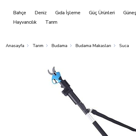
Bahçe
Deniz
Gıda İşleme
Güç Ürünleri
Güneş 
Hayvancılık
Tarım
Anasayfa
Tarım
Budama
Budama Makasları
Suca
Enerjisi
Hayvancılık
Tarım