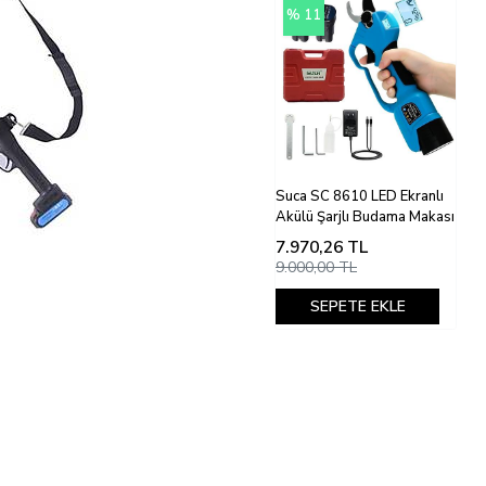
% 11
Suca SC 8610 LED Ekranlı
Akülü Şarjlı Budama Makası
7.970,26
TL
9.000,00 TL
SEPETE EKLE