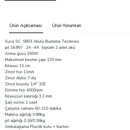
Ürün Açıklaması
Ürün Yorumları
Suca SC 5803 Akülü Budama Testeresi
pil 16.8V/ 2A -4A toplam 2 adet akü
Anma gücü 350W
Maksimum kesme çapı 120 mm
Kılavuz 15 cm
Zincir hızı 11m/s
Zincir dişlisi 7 diş
Zincir boyutu 1/4'' 32E
Dönme hızı 4000rpm
Kılavuzun kalınlığı 3,2 mm
Şarj süresi 2 saat
Çalışma zamanı 60-110 dakika
Makina ağırlığı 0.88kg
pil ağırlığı 0.26/0.36kg
Ambalajlama Plastik kutu + Karton