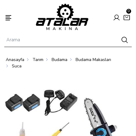
0
Anasayfa
Tarım
Budama
Budama Makasları
Enerjisi
Hayvancılık
Tarım
Suca