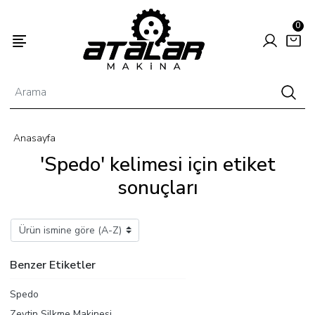
0
Anasayfa
Enerjisi
Hayvancılık
Tarım
'Spedo' kelimesi için etiket
sonuçları
Benzer Etiketler
Spedo
Zeytin Silkme Makinesi