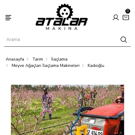
0
Anasayfa
Tarım
İlaçlama
Enerjisi
Hayvancılık
Tarım
Meyve Ağaçları İlaçlama Makineleri
Kadıoğlu