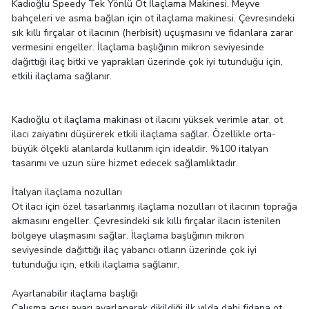
Kadıoğlu Speedy Tek Yönlü Ot İlaçlama Makinesi. Meyve
bahçeleri ve asma bağları için ot ilaçlama makinesi. Çevresindeki
sık kıllı fırçalar ot ilacının (herbisit) uçuşmasını ve fidanlara zarar
vermesini engeller. İlaçlama başlığının mikron seviyesinde
dağıttığı ilaç bitki ve yaprakları üzerinde çok iyi tutunduğu için,
etkili ilaçlama sağlanır.
Kadıoğlu ot ilaçlama makinası ot ilacını yüksek verimle atar, ot
ilacı zaiyatını düşürerek etkili ilaçlama sağlar. Özellikle orta-
büyük ölçekli alanlarda kullanım için idealdir. %100 italyan
tasarımı ve uzun süre hizmet edecek sağlamlıktadır.
İtalyan ilaçlama nozulları
Ot ilacı için özel tasarlanmış ilaçlama nozulları ot ilacının toprağa
akmasını engeller. Çevresindeki sık kıllı fırçalar ilacın istenilen
bölgeye ulaşmasını sağlar. İlaçlama başlığının mikron
seviyesinde dağıttığı ilaç yabancı otların üzerinde çok iyi
tutunduğu için, etkili ilaçlama sağlanır.
Ayarlanabilir ilaçlama başlığı
Çalışma açısı ayarı ayarlanarak dikildiği ilk yılda dahi fidana ot