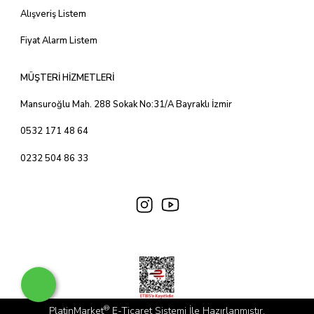
Alışveriş Listem
Fiyat Alarm Listem
MÜŞTERİ HİZMETLERİ
Mansuroğlu Mah. 288 Sokak No:31/A Bayraklı İzmir
0532 171 48 64
0232 504 86 33
®
PlatinMarket
E-Ticaret Sistemi
İle Hazırlanmıştır.