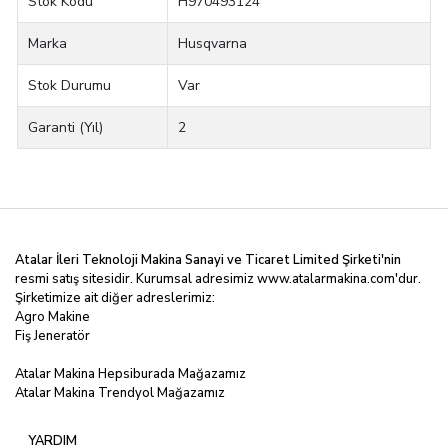
Stok Kodu
H970493124
Marka
Husqvarna
Stok Durumu
Var
Garanti (Yıl)
2
Atalar İleri Teknoloji Makina Sanayi ve Ticaret Limited
Şirketi'nin
resmi satış sitesidir. Kurumsal adresimiz
www.atalarmakina.com
'dur.
Şirketimize ait diğer adreslerimiz:
Agro Makine
Fiş Jeneratör
Atalar Makina Hepsiburada Mağazamız
Atalar Makina Trendyol Mağazamız
YARDIM