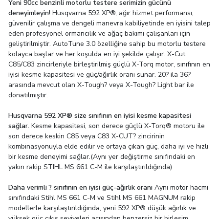
Yeni 90cc benzinli motorlu testere serimizin gücünü
deneyimleyin!
Husqvarna 592 XP®, ağır hizmet performansı,
güvenilir çalışma ve dengeli manevra kabiliyetinde en iyisini talep
eden profesyonel ormancılık ve ağaç bakımı çalışanları için
geliştirilmiştir. AutoTune 3.0 özelliğine sahip bu motorlu testere
kolayca başlar ve her koşulda en iyi şekilde çalışır. X-Cut
C85/C83 zincirleriyle birleştirilmiş güçlü X-Torq motor, sınıfının en
iyisi kesme kapasitesi ve güç/ağırlık oranı sunar. 20? ila 36?
arasında mevcut olan X-Tough? veya X-Tough? Light bar ile
donatılmıştır.
Husqvarna 592 XP® size sınıfının en iyisi kesme kapasitesi
sağlar.
Kesme kapasitesi, son derece güçlü X-Torq® motoru ile
son derece keskin C85 veya C83 X-CUT? zincirinin
kombinasyonuyla elde edilir ve ortaya çıkan güç, daha iyi ve hızlı
bir kesme deneyimi sağlar.(Aynı yer değiştirme sınıfındaki en
yakın rakip STIHL MS 661 C-M ile karşılaştırıldığında)
Daha verimli ? sınıfının en iyisi güç-ağırlık oranı
Aynı motor hacmi
sınıfındaki Stihl MS 661 C-M ve Stihl MS 661 MAGNUM rakip
modellerle karşılaştırıldığında, yeni 592 XP® düşük ağırlık ve
yüksek güç çıkış seviyeleri açısından benzersiz bir birleşim