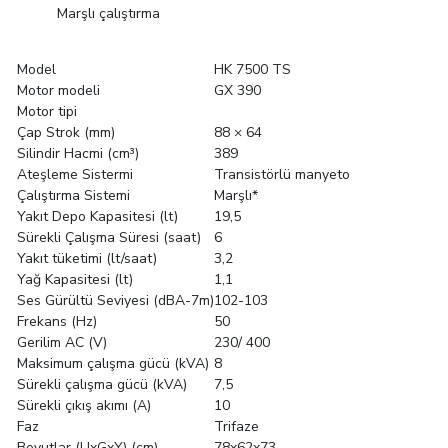
Marşlı çalıştırma
Model
HK 7500 TS
Motor modeli
GX 390
Motor tipi
Çap Strok (mm)
88 × 64
Silindir Hacmi (cm³)
389
Ateşleme Sistermi
Transistörlü manyeto
Çalıştırma Sistemi
Marşlı*
Yakıt Depo Kapasitesi (lt)
19,5
Sürekli Çalışma Süresi (saat)
6
Yakıt tüketimi (lt/saat)
3,2
Yağ Kapasitesi (lt)
1,1
Ses Gürültü Seviyesi (dBA-7m)
102-103
Frekans (Hz)
50
Gerilim AC (V)
230/ 400
Maksimum çalışma gücü (kVA)
8
Sürekli çalışma gücü (kVA)
7,5
Sürekli çıkış akımı (A)
10
Faz
Trifaze
Boyutlar (UxGxY) (cm)
78x62x73