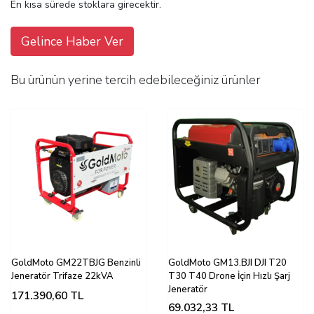
En kısa sürede stoklara girecektir.
Gelince Haber Ver
Bu ürünün yerine tercih edebileceğiniz ürünler
GoldMoto GM22TBJG Benzinli
GoldMoto GM13.BJI DJI T20
Jeneratör Trifaze 22kVA
T30 T40 Drone İçin Hızlı Şarj
Jeneratör
171.390,60
TL
69.032,33
TL