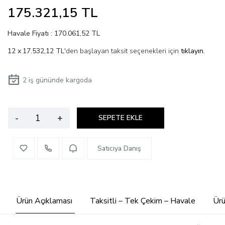
175.321,15 TL
Havale Fiyatı : 170.061,52 TL
17.532,12 TL
'den başlayan taksit seçenekleri için
tıklayın.
2
iş gününde kargoda
-
+
SEPETE EKLE
Satıcıya Danış
Ürün Açıklaması
Taksitli – Tek Çekim – Havale
Ürü