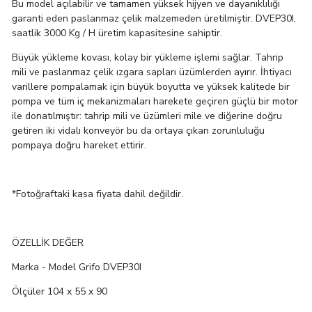
Bu model açılabilir ve tamamen yüksek hijyen ve dayanıklılığı
garanti eden paslanmaz çelik malzemeden üretilmiştir. DVEP30I,
saatlik 3000 Kg / H üretim kapasitesine sahiptir.
Büyük yükleme kovası, kolay bir yükleme işlemi sağlar. Tahrip
mili ve paslanmaz çelik ızgara sapları üzümlerden ayırır. İhtiyacı
varillere pompalamak için büyük boyutta ve yüksek kalitede bir
pompa ve tüm iç mekanizmaları harekete geçiren güçlü bir motor
ile donatılmıştır: tahrip mili ve üzümleri mile ve diğerine doğru
getiren iki vidalı konveyör bu da ortaya çıkan zorunluluğu
pompaya doğru hareket ettirir.
*Fotoğraftaki kasa fiyata dahil değildir.
ÖZELLİK
DEĞER
Marka - Model
Grifo DVEP30I
Ölçüler
 104
x 55 x 90