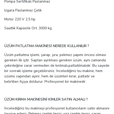
Pompa
Sertifikalı Paslanmaz
Izgara
Paslanmaz Çelik
Motor
220 V 2,5 hp
Saatlik Kapasite
Ort. 3000 kg
ÜZÜM PATLATMA MAKİNESİ NEREDE KULLANILIR ?
Üzüm patlatma işlemi, şarap, şıra, pekmez yapımı öncesi olması
gereken ilk iştir. Saptan ayrılması gereken üzüm, aynı zamanda
çekirdeğine zarar vermeden de kırılmalı,patlatılmalıdır. Bu sayede
bir sonraki işleme geçebilirsiniz. İncelediğiniz bu makine, hem
üzümü sapından ayırır, hem de üzümleri kırar, patlatır ve
belirtilen fıçıya doldurur. Profesyonel bir makinedir.
ÜZÜM KIRMA MAKİNESİNİ KİMLER SATIN ALMALI ?
İncelediğiniz bu makineyi profesyonel kullanıcıların satın almasını
tavsiye ederiz. Pekmez üretim tesisi, şıra üretim tesisi, şarap