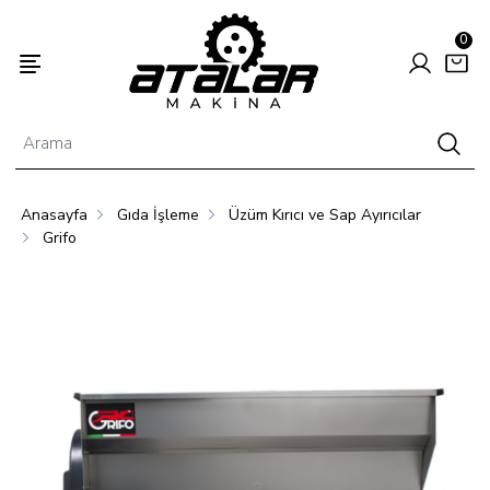
0
Anasayfa
Gıda İşleme
Üzüm Kırıcı ve Sap Ayırıcılar
Enerjisi
Hayvancılık
Tarım
Grifo