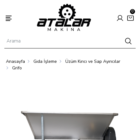
0
Anasayfa
Gıda İşleme
Üzüm Kırıcı ve Sap Ayırıcılar
Enerjisi
Hayvancılık
Tarım
Grifo