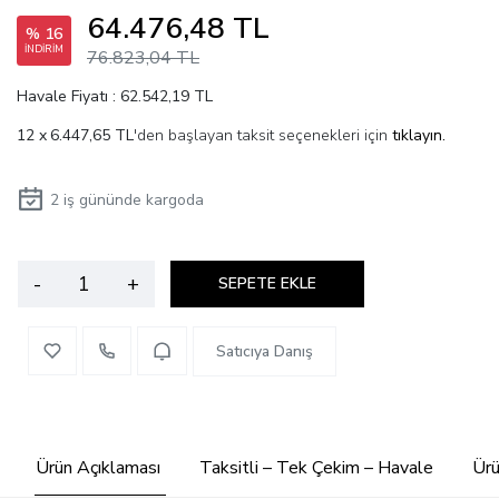
64.476,48 TL
% 16
İNDİRİM
76.823,04 TL
Havale Fiyatı : 62.542,19 TL
6.447,65 TL
'den başlayan taksit seçenekleri için
tıklayın.
2
iş gününde kargoda
-
+
SEPETE EKLE
Satıcıya Danış
Ürün Açıklaması
Taksitli – Tek Çekim – Havale
Ürü