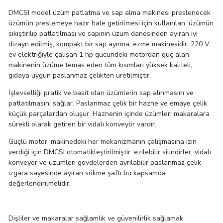
DMCSI model üzüm patlatma ve sap alma makinesi preslenecek
üzümün preslemeye hazır hale getirilmesi için kullanılan, üzümün
sıkıştırılıp patlatılması ve sapının üzüm danesinden ayıran iyi
dizayn edilmiş, kompakt bir sap ayırma, ezme makinesidir. 220 V
ev elektriğiyle çalışan 1 hp gücündeki motordan güç alan
makinenin üzüme temas eden tüm kısımları yüksek kaliteli,
gıdaya uygun paslanmaz çelikten üretilmiştir.
İşlevselliği pratik ve basit olan üzümlerin sap alınmasını ve
patlatılmasını sağlar. Paslanmaz çelik bir hazne ve emaye çelik
küçük parçalardan oluşur. Haznenin içinde üzümleri makaralara
sürekli olarak getiren bir vidalı konveyör vardır.
Güçlü motor, makinedeki her mekanizmanın çalışmasına izin
verdiği için DMCSI otomatikleştirilmiştir: ezilebilir silindirler, vidalı
konveyör ve üzümleri gövdelerden ayrılabilir paslanmaz çelik
ızgara sayesinde ayıran sökme şaftı bu kapsamda
değerlendirilmelidir.
Dişliler ve makaralar sağlamlık ve güvenilirlik sağlamak