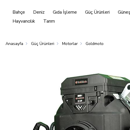
Bahçe
Deniz
Gıda İşleme
Güç Ürünleri
Güneş 
Hayvancılık
Tarım
Anasayfa
Güç Ürünleri
Motorlar
Goldmoto
Enerjisi
Hayvancılık
Tarım