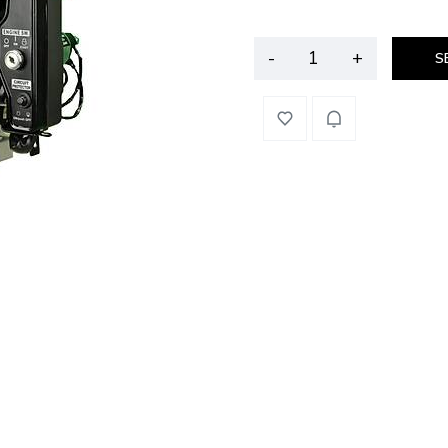
-
+
S