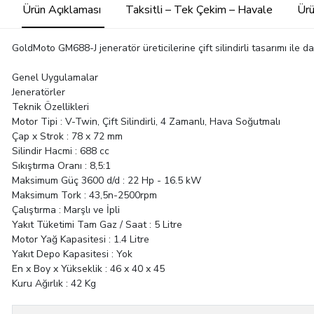
Ürün Açıklaması
Taksitli – Tek Çekim – Havale
Ürü
GoldMoto GM688-J jeneratör üreticilerine çift silindirli tasarımı ile
Genel Uygulamalar
Jeneratörler
Teknik Özellikleri
Motor Tipi : V-Twin, Çift Silindirli, 4 Zamanlı, Hava Soğutmalı
Çap x Strok : 78 x 72 mm
Silindir Hacmi : 688 cc
Sıkıştırma Oranı : 8,5:1
Maksimum Güç 3600 d/d : 22 Hp - 16.5 kW
Maksimum Tork : 43,5n-2500rpm
Çalıştırma : Marşlı ve İpli
Yakıt Tüketimi Tam Gaz / Saat : 5 Litre
Motor Yağ Kapasitesi : 1.4 Litre
Yakıt Depo Kapasitesi : Yok
En x Boy x Yükseklik : 46 x 40 x 45
Kuru Ağırlık : 42 Kg