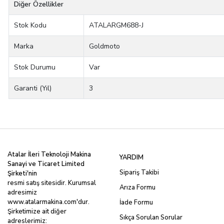
Diğer Özellikler
Stok Kodu
ATALARGM688-J
Marka
Goldmoto
Stok Durumu
Var
Garanti (Yıl)
3
Atalar İleri Teknoloji Makina
YARDIM
Sanayi ve Ticaret Limited
Sipariş Takibi
Şirketi'nin
resmi satış sitesidir. Kurumsal
Arıza Formu
adresimiz
www.atalarmakina.com
'dur.
İade Formu
Şirketimize ait diğer
Sıkça Sorulan Sorular
adreslerimiz: