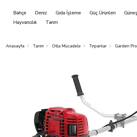
Bahçe
Deniz
Gıda İşleme
Güç Ürünleri
Güneş 
Hayvancılık
Tarım
Anasayfa
Tarım
Otla Mücadele
Tırpanlar
Garden Pr
Enerjisi
Hayvancılık
Tarım