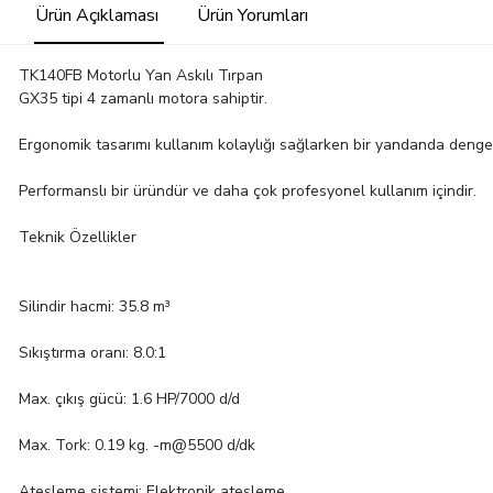
Ürün Açıklaması
Ürün Yorumları
TK140FB Motorlu Yan Askılı Tırpan
GX35 tipi 4 zamanlı motora sahiptir.
Ergonomik tasarımı kullanım kolaylığı sağlarken bir yandanda denge,
Performanslı bir üründür ve daha çok profesyonel kullanım içindir.
Teknik Özellikler
Silindir hacmi: 35.8 m³
Sıkıştırma oranı: 8.0:1
Max. çıkış gücü: 1.6 HP/7000 d/d
Max. Tork: 0.19 kg. -m@5500 d/dk
Ateşleme sistemi: Elektronik ateşleme