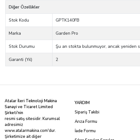
Diğer Özellikler
Stok Kodu
GPTK140FB
Marka
Garden Pro
Stok Durumu
Şu an stokta bulunmuyor, ancak yeniden stok
Garanti (Yıl)
2
Atalar İleri Teknoloji Makina
YARDIM
Sanayi ve Ticaret Limited
Sipariş Takibi
Şirketi'nin
resmi satış sitesidir. Kurumsal
Arıza Formu
adresimiz
www.atalarmakina.com
'dur.
İade Formu
Şirketimize ait diğer