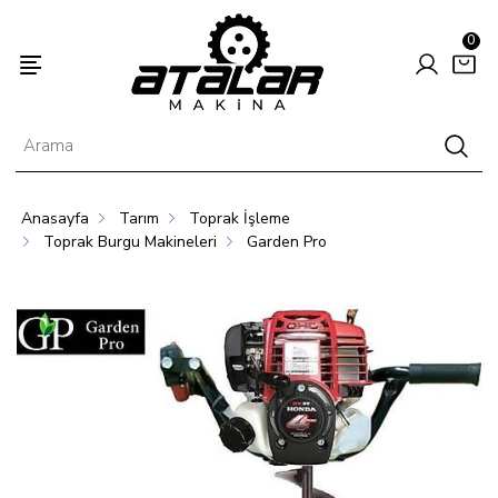
0
Anasayfa
Tarım
Toprak İşleme
Enerjisi
Hayvancılık
Tarım
Toprak Burgu Makineleri
Garden Pro