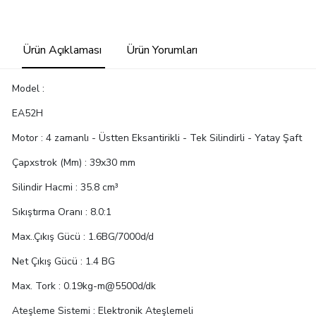
Ürün Açıklaması
Ürün Yorumları
Model :
EA52H
Motor :
4 zamanlı - Üstten Eksantirikli - Tek Silindirli - Yatay Şaft
Çapxstrok (Mm) :
39x30 mm
Silindir Hacmi :
35.8 cm³
Sıkıştırma Oranı :
8.0:1
Max..Çıkış Gücü :
1.6BG/7000d/d
Net Çıkış Gücü :
1.4 BG
Max. Tork :
0.19kg-m@5500d/dk
Ateşleme Sistemi :
Elektronik Ateşlemeli