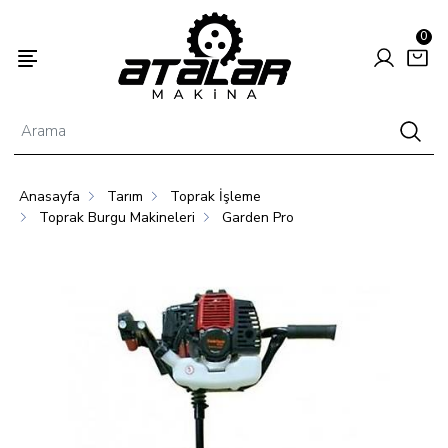
0
Anasayfa
Tarım
Toprak İşleme
Enerjisi
Hayvancılık
Tarım
Toprak Burgu Makineleri
Garden Pro