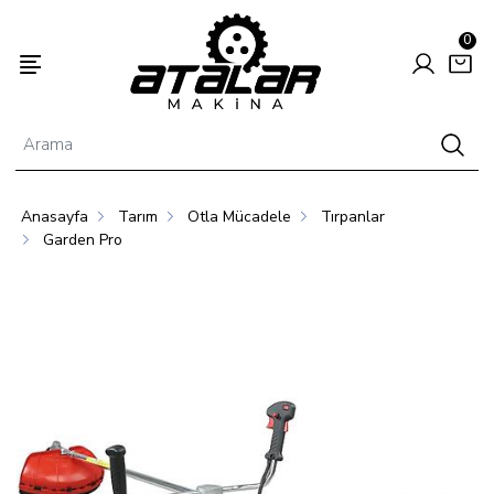
0
Anasayfa
Tarım
Otla Mücadele
Tırpanlar
Enerjisi
Hayvancılık
Tarım
Garden Pro