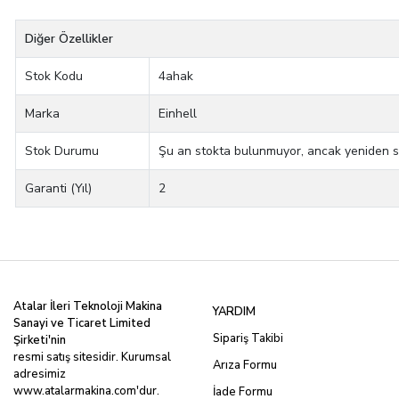
Diğer Özellikler
Stok Kodu
4ahak
Marka
Einhell
Stok Durumu
Şu an stokta bulunmuyor, ancak yeniden stok
Garanti (Yıl)
2
Atalar İleri Teknoloji Makina
YARDIM
Sanayi ve Ticaret Limited
Sipariş Takibi
Şirketi'nin
resmi satış sitesidir. Kurumsal
Arıza Formu
adresimiz
www.atalarmakina.com
'dur.
İade Formu