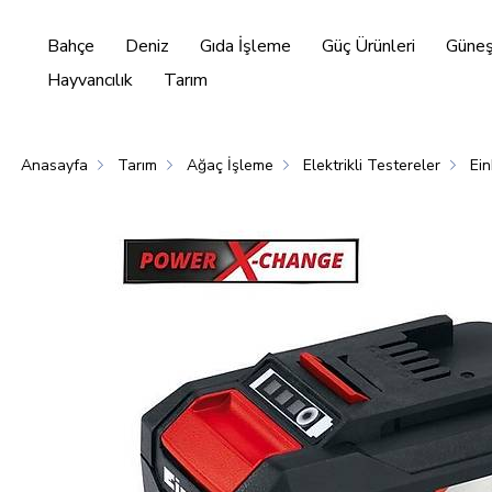
Bahçe
Deniz
Gıda İşleme
Güç Ürünleri
Güneş 
Hayvancılık
Tarım
Anasayfa
Tarım
Ağaç İşleme
Elektrikli Testereler
Ein
Enerjisi
Hayvancılık
Tarım