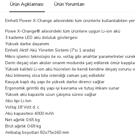
Ürün Açıklaması
Ürün Yorumları
Einhell Power X-Change ailesindeki tüm ürünlerle kullanılabilen yeni
Powe X-Change® ailesindeki tüm ürünlere uygun Li-ion akü
3 kademe LED akü doluluk göstergesi
Yüksek darbe dayanımı
Einhell Aktif Akü Yönetim Sistemi (7'si 1 arada)
Mikro işlemci teknolojisi ile ısı, voltaj gibi anahtar parametreler sürek
Derin deşarj olan aküler onarım modunda şarj edilerek ömür kayıplar
Yüksek kaliteli Li-ion akü hücreleri ile kendi kendine deşarj sorunu 
Akü bitmemiş olsa bile istendiği zaman şarj edilebilir
Kauçuk kaplı dış yapı ile yüksek darbe direnci sağlar
Ergonomik girintili dış yapı iyi kavrama ve tutuş imkanı sunar
Yüksek akü kapasite uzun çalışma süresi sağlar
Akü tipi Li-Ion
Voltaj 18 Volt d. c.
Akü kapasitesi 4000 mAh
Net ağırlık 0.65 kg
Brüt ağırlık 0.69 kg
Ambalaj boyutları 82x75x160 mm