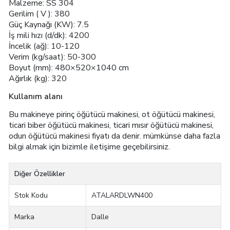
Malzeme: SS 304
Gerilim ( V ): 380
Güç Kaynağı (KW): 7.5
İş mili hızı (d/dk): 4200
İncelik (ağ): 10-120
Verim (kg/saat): 50-300
Boyut (mm): 480×520×1040 cm
Ağırlık (kg): 320
Kullanım alanı
Bu makineye pirinç öğütücü makinesi, ot öğütücü makinesi,
ticari biber öğütücü makinesi, ticari mısır öğütücü makinesi,
odun öğütücü makinesi fiyatı da denir. mümkünse daha fazla
bilgi almak için bizimle iletişime geçebilirsiniz.
Diğer Özellikler
Stok Kodu
ATALARDLWN400
Marka
Dalle