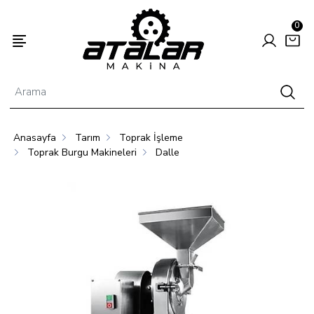
0
Anasayfa
Tarım
Toprak İşleme
Enerjisi
Hayvancılık
Tarım
Toprak Burgu Makineleri
Dalle