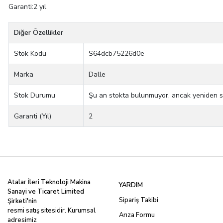
Garanti:2 yıl
Diğer Özellikler
Stok Kodu
S64dcb75226d0e
Marka
Dalle
Stok Durumu
Şu an stokta bulunmuyor, ancak yeniden stok
Garanti (Yıl)
2
Atalar İleri Teknoloji Makina
YARDIM
Sanayi ve Ticaret Limited
Sipariş Takibi
Şirketi'nin
resmi satış sitesidir. Kurumsal
Arıza Formu
adresimiz