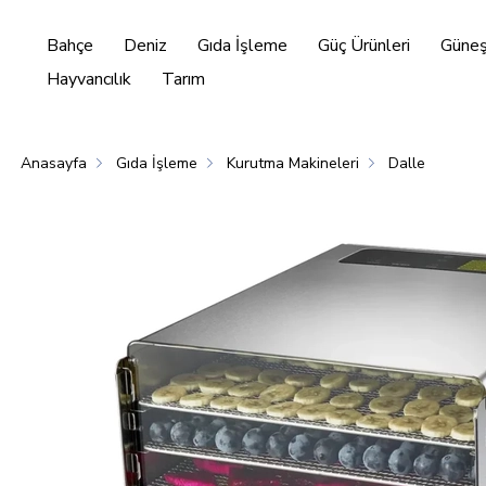
Bahçe
Deniz
Gıda İşleme
Güç Ürünleri
Güneş 
Hayvancılık
Tarım
Anasayfa
Gıda İşleme
Kurutma Makineleri
Dalle
Enerjisi
Hayvancılık
Tarım