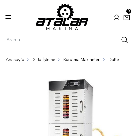
0
Anasayfa
Gıda İşleme
Kurutma Makineleri
Dalle
Enerjisi
Hayvancılık
Tarım