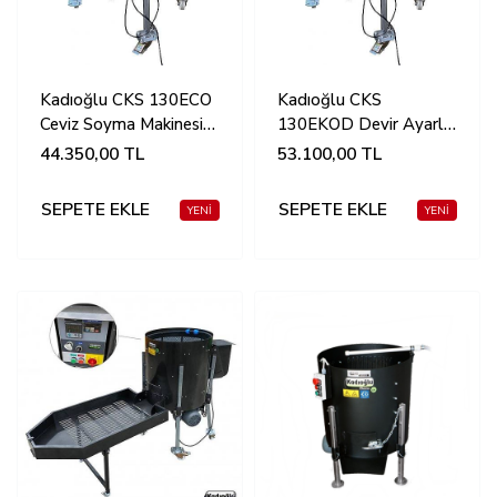
Kadıoğlu CKS 130ECO
Kadıoğlu CKS
Ceviz Soyma Makinesi
130EKOD Devir Ayarlı
170 Litre (90-110 KG)
Ceviz Soyma Makinesi
44.350,00
TL
53.100,00
TL
170 Litre (90-110 KG)
SEPETE EKLE
SEPETE EKLE