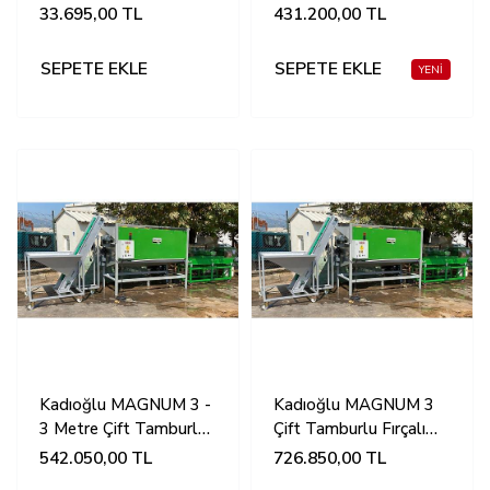
Makinesi-Çelik Rende-
Ceviz Soyma Makinesi
33.695,00
TL
431.200,00
TL
Sabit Devir-ATALAR
SEPETE EKLE
SEPETE EKLE
Kadıoğlu MAGNUM 3 -
Kadıoğlu MAGNUM 3
3 Metre Çift Tamburlu
Çift Tamburlu Fırçalı
Fırçalı Yatay Ceviz
Yatay Ceviz Soyma
542.050,00
TL
726.850,00
TL
Soyma Makinesi
Makinesi Seti