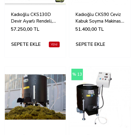
Kadıoğlu CKS130D
Kadıoğlu CKS90 Ceviz
Devir Ayarlı Rendeli,
Kabuk Soyma Makinası
Sehpalı Ceviz Soyma
Sabit Devir 170LT
57.250,00
TL
51.400,00
TL
Makinesi 90-110kg
(170Litre)
SEPETE EKLE
SEPETE EKLE
% 13