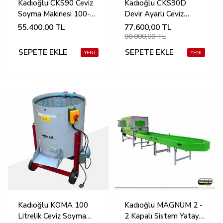
Kadıoğlu CKS90 Ceviz
Kadıoğlu CKS90D
Soyma Makinesi 100-
Devir Ayarlı Ceviz
120kg (180 Litre)
Soyma Makinesi 180
55.400,00
TL
77.600,00
TL
Litre 100-120kg
90.000,00 TL
SEPETE EKLE
SEPETE EKLE
Kadıoğlu KOMA 100
Kadıoğlu MAGNUM 2 -
Litrelik Ceviz Soyma
2 Kapalı Sistem Yatay