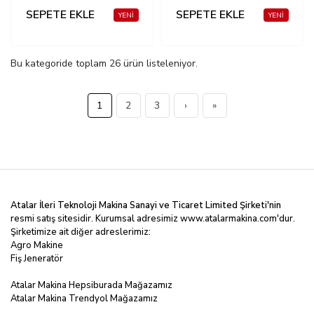
SEPETE EKLE
SEPETE EKLE
Bu kategoride toplam
26
ürün listeleniyor.
1
2
3
›
»
Atalar İleri Teknoloji Makina Sanayi ve Ticaret Limited
Şirketi'nin
resmi satış sitesidir. Kurumsal adresimiz
www.atalarmakina.com
'dur.
Şirketimize ait diğer adreslerimiz:
Agro Makine
Fiş Jeneratör
Atalar Makina Hepsiburada Mağazamız
Atalar Makina Trendyol Mağazamız