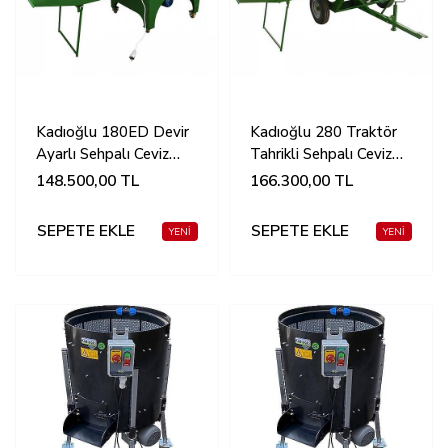
Kadıoğlu 180ED Devir
Kadıoğlu 280 Traktör
Ayarlı Sehpalı Ceviz
Tahrikli Sehpalı Ceviz
Soyma Makinesi 190
Soyma Makinesi 280
148.500,00
TL
166.300,00
TL
Litre (110-130 KG)
Litre (160-200 KG)
SEPETE EKLE
SEPETE EKLE