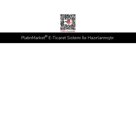
®
PlatinMarket
E-Ticaret Sistemi
İle Hazırlanmıştır.