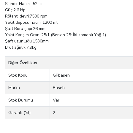
Silindir Hacmi :52cc
Güç:2.6 Hp
Rölanti devri:7500 rpm
Yakıt deposu hacmi:1200 ml
Şaft Boru çapı:26 mm
Yakıt Karışım Oranı:25/1 (Benzin 25: İki zamanlı Yağ 1)
Şaft uzunluğu:1530mm
Brüt ağırlık:7.9kg
Diğer Özellikler
Stok Kodu
GPbaseh
Marka
Baseh
Stok Durumu
Var
Garanti (Yıl)
2