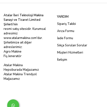
Atalar İleri Teknoloji Makina
YARDIM
Sanayi ve Ticaret Limited
Sipariş Takibi
Şirketi'nin
resmi satış sitesidir. Kurumsal
Arıza Formu
adresimiz
www.atalarmakina.com
'dur.
İade Formu
Şirketimize ait diğer
Sıkça Sorulan Sorular
adreslerimiz:
Agro Makine
Müşteri Hizmetleri
Fiş Jeneratör
İletişim
Atalar Makina
Hepsiburada Mağazamız
Atalar Makina Trendyol
Mağazamız