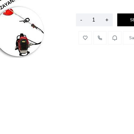
-
+
S
Sa