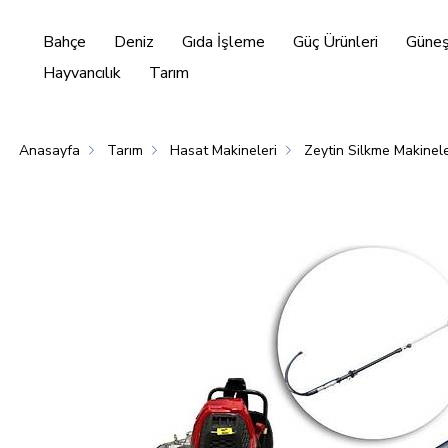
Bahçe
Deniz
Gıda İşleme
Güç Ürünleri
Güneş 
Hayvancılık
Tarım
Anasayfa
Tarım
Hasat Makineleri
Zeytin Silkme Makinele
Enerjisi
Hayvancılık
Tarım