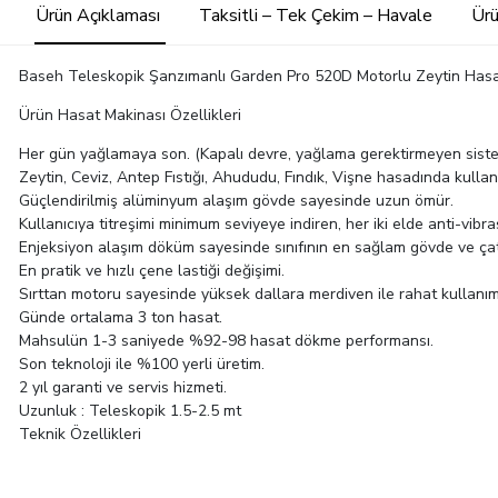
Ürün Açıklaması
Taksitli – Tek Çekim – Havale
Ürü
Baseh Teleskopik Şanzımanlı Garden Pro 520D Motorlu Zeytin Hasa
Ürün Hasat Makinası Özellikleri
Her gün yağlamaya son. (Kapalı devre, yağlama gerektirmeyen sist
Zeytin, Ceviz, Antep Fıstığı, Ahududu, Fındık, Vişne hasadında kullan
Güçlendirilmiş alüminyum alaşım gövde sayesinde uzun ömür.
Kullanıcıya titreşimi minimum seviyeye indiren, her iki elde anti-vibr
Enjeksiyon alaşım döküm sayesinde sınıfının en sağlam gövde ve çat
En pratik ve hızlı çene lastiği değişimi.
Sırttan motoru sayesinde yüksek dallara merdiven ile rahat kullanım
Günde ortalama 3 ton hasat.
Mahsulün 1-3 saniyede %92-98 hasat dökme performansı.
Son teknoloji ile %100 yerli üretim.
2 yıl garanti ve servis hizmeti.
Uzunluk : Teleskopik 1.5-2.5 mt
Teknik Özellikleri