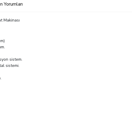
n Yorumları
t Makinası
em)
ım.
asyon sistem.
al sistemi.
.