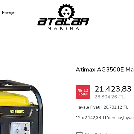
Enerjisi
x
Atimax AG3500E Marş
21.423,83
% 10
İNDİRİM
23.804,26 TL
Havale Fiyatı : 20.781,12 TL
2.142,38 TL
'den başlayan 