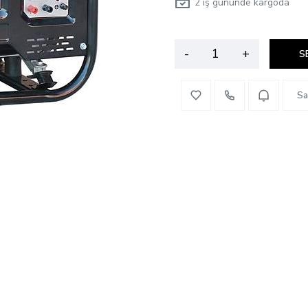
2
iş gününde kargoda
-
+
S
Sa