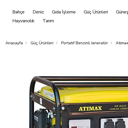
Bahçe
Deniz
Gıda İşleme
Güç Ürünleri
Güneş 
Hayvancılık
Tarım
Anasayfa
Güç Ürünleri
Portatif Benzinli Jeneratör
Atima
Enerjisi
Hayvancılık
Tarım