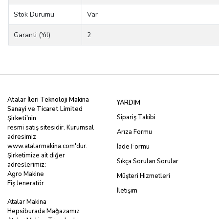
Stok Durumu
Var
Garanti (Yıl)
2
Atalar İleri Teknoloji Makina
YARDIM
Sanayi ve Ticaret Limited
Sipariş Takibi
Şirketi'nin
resmi satış sitesidir. Kurumsal
Arıza Formu
adresimiz
www.atalarmakina.com
'dur.
İade Formu
Şirketimize ait diğer
Sıkça Sorulan Sorular
adreslerimiz:
Agro Makine
Müşteri Hizmetleri
Fiş Jeneratör
İletişim
Atalar Makina
Hepsiburada Mağazamız