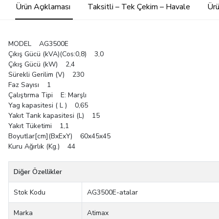
Ürün Açıklaması
Taksitli – Tek Çekim – Havale
Ürü
MODEL AG3500E
Çıkış Gücü (kVA)(Cos:0,8) 3,0
Çıkış Gücü (kW) 2,4
Sürekli Gerilim (V) 230
Faz Sayısı 1
Çalıştırma Tipi E: Marşlı
Yag kapasitesi ( L ) 0,65
Yakıt Tank kapasitesi (L) 15
Yakıt Tüketimi 1,1
Boyutlar[cm](BxExY) 60x45x45
Kuru Ağırlık (Kg.) 44
Diğer Özellikler
Stok Kodu
AG3500E-atalar
Marka
Atimax