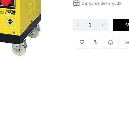
2
iş gününde kargoda
-
+
S
Sa