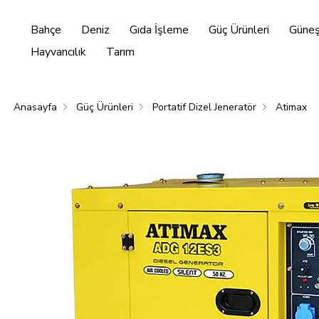
Bahçe
Deniz
Gıda İşleme
Güç Ürünleri
Güneş 
Hayvancılık
Tarım
Anasayfa
Güç Ürünleri
Portatif Dizel Jeneratör
Atimax
Enerjisi
Hayvancılık
Tarım