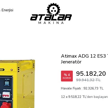
Enerjisi
Atimax ADG 12 ES3 Tri
Jeneratör
95.182,20
% 4
İNDİRİM
99.941,32 TL
Havale Fiyatı : 92.326,73 TL
9.518,22 TL
'den başlayan 