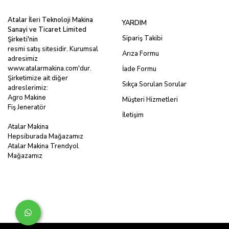
Atalar İleri Teknoloji Makina
YARDIM
Sanayi ve Ticaret Limited
Sipariş Takibi
Şirketi'nin
resmi satış sitesidir. Kurumsal
Arıza Formu
adresimiz
www.atalarmakina.com
'dur.
İade Formu
Şirketimize ait diğer
Sıkça Sorulan Sorular
adreslerimiz:
Agro Makine
Müşteri Hizmetleri
Fiş Jeneratör
İletişim
Atalar Makina
Hepsiburada Mağazamız
Atalar Makina Trendyol
Mağazamız