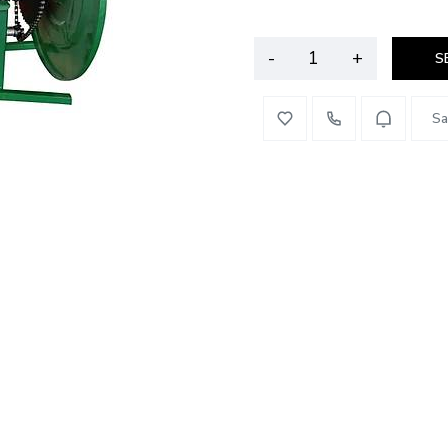
-
+
S
Sa