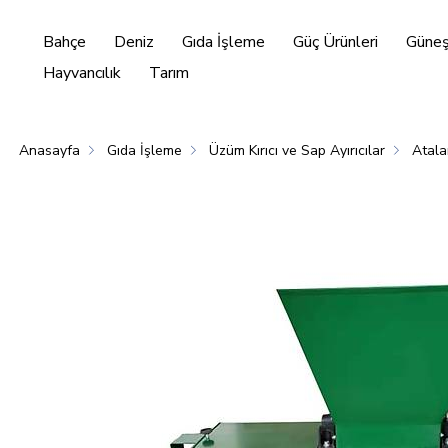
Bahçe
Deniz
Gıda İşleme
Güç Ürünleri
Güneş 
Hayvancılık
Tarım
Anasayfa
Gıda İşleme
Üzüm Kırıcı ve Sap Ayırıcılar
Atala
Enerjisi
Hayvancılık
Tarım